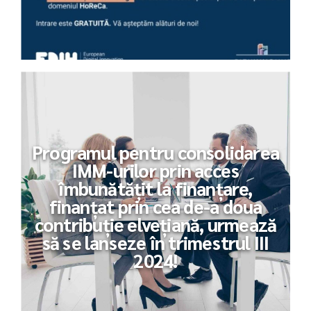
Programul pentru consolidarea
IMM-urilor prin acces
îmbunătățit la finanțare,
finanțat prin cea de-a doua
contribuție elvețiană, urmează
să se lanseze în trimestrul III
2024!