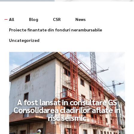
All
Blog
CSR
News
Proiecte finantate din fonduri nerambursabile
Uncategorized
A fost lansat in consultare GS
Consolidarea cladirilor aflate in
risc seismic